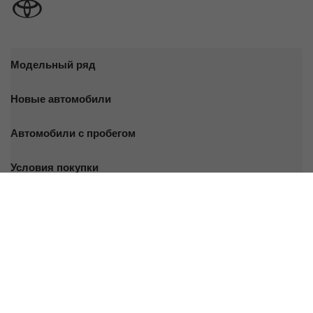
Модельный ряд
Новые автомобили
Автомобили с пробегом
Условия покупки
Владельцам
О дилерском центре
Специальные предложения
Оцените ваш автомобиль