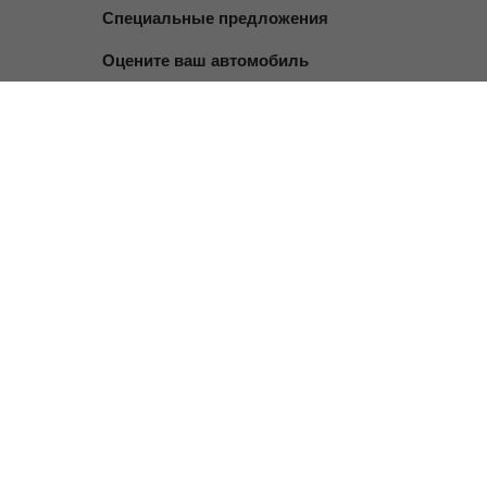
Специальные предложения
Оцените ваш автомобиль
Консультация по кредиту
Консультация по страхованию
Записаться на сервис
Служба клиентской поддержки