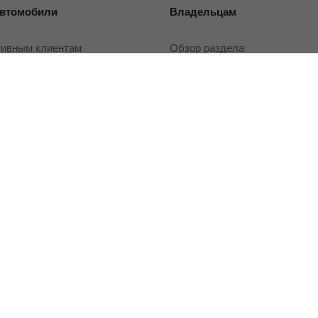
втомобили
Владельцам
тивным клиентам
Обзор раздела
рейд-ин
Услуги сервиса
Запасные части и масла
Гарантия
или с пробегом
Регламентное ТО и запись
Сервисные кампании
ли с пробегом в наличии
Сервисные предложения
рейд-ин
Руководства
Замена на новый
 покупки
О дилерском центре
вание
одобрение
Дилерский центр
ание
Новости