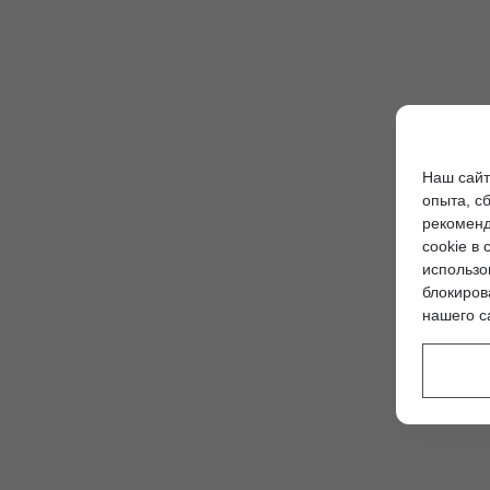
Наш сайт
опыта, с
рекоменд
cookie в 
использо
блокиров
нашего с