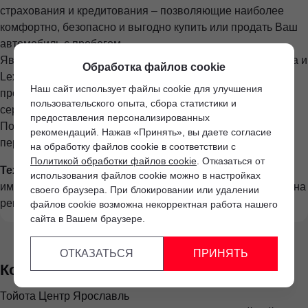
страхования и кредитования – позволяющие наиболее
комфортно, безопасно и выгодно купить или продать Ваш
автомобиль с пробегом.
Являясь официальным дилером японских брендов Toyota и
Обработка файлов cookie
Lexus, мы готовы предложить своим клиентам
Наш сайт использует файлы cookie для улучшения
профессионализм, квалификацию и опыт грамотных,
пользовательского опыта, сбора статистики и
сертифицированных специалистов.
предоставления персонализированных
Позвоните нам прямо сейчас и получите выгодное
рекомендаций. Нажав «Принять», вы даете согласие
персональное предложение!
на обработку файлов cookie в соответствии с
Политикой обработки файлов cookie
. Отказаться от
Технические особенности автомобиля:
Автомобиль
использования файлов cookie можно в настройках
имеет отметку о ДТП. Автомобиль не имеет ограничений на
своего браузера. При блокировании или удалении
регистрацию. Автомобиль не числится в залоге.
файлов cookie возможна некорректная работа нашего
сайта в Вашем браузере.
ОТКАЗАТЬСЯ
ПРИНЯТЬ
Контакты
Тойота Центр Ярославль