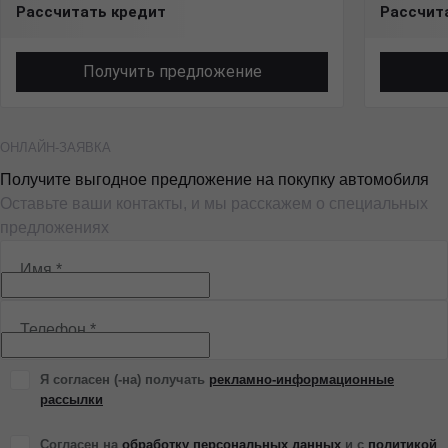
Рассчитать кредит
Рассчит
Получить предложение
ОНЛАЙН-ЗАЯВКА
Получите выгодное предложение на покупку автомобиля
Оставьте ваши контакты, и мы расскажем о специальных
предложениях
Имя
*
Телефон
*
Я согласен (-на) получать
рекламно-информационные
рассылки
Согласен на
обработку персональных данных
и c
политикой