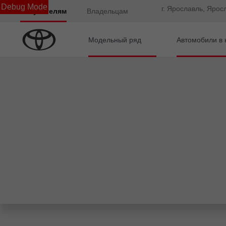
Debug Mode
г. Ярославль, Ярос
Покупателям
Владельцам
Модельный ряд
Автомобили в 
Главная
Автомобили с пробегом
Subaru
Forest
Консультация по кредиту
Калькулятор
Онлайн-одобрение
Обзор раздела