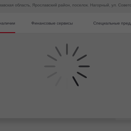
лавская область, Ярославский район, поселок. Нагорный, ул. Советс
наличии
Финансовые сервисы
Специальные пред
er
Subaru Forester Внедорожник Бензин 2,0 л 150 л.с. В