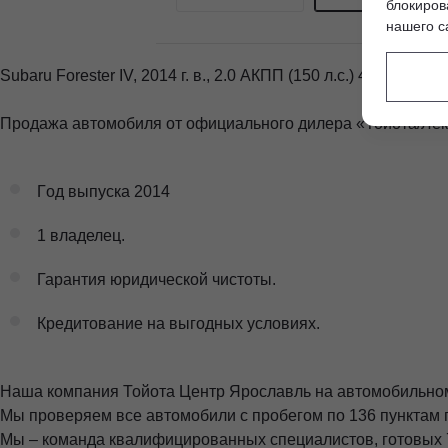
блокиров
нашего с
Subaru Forester IV, 2014 г. в., 2.0 АКПП (150 л.с.) 4WD
Пpодажa aвтoмoбиля oт oфициaльногo дилepa «Тойотa/Лe
Гoд выпуска 2014
1 владелец.
Гарантия юридической чистоты.
Кредитование на выгодных условиях.
Наша компания Тойота Центр Ярославль на автомобильном
Мы проверяем все автомобили с пробегом по 136 пунктам 
Мы – команда квалифицированных специалистов, готовых 7