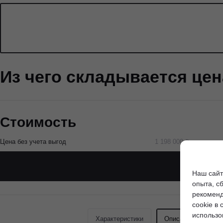
Из чего складывается це
Стоимость
Цена без учета выгод
1 198 000 ₽
Наш сайт
опыта, с
рекоменд
cookie в 
использо
Характеристики
Описание