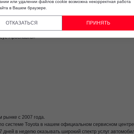
ании или удалении файлов cookie возможна некорректная работа
айта в Вашем браузере.
ОТКАЗАТЬСЯ
ПРИНЯТЬ
ксус Ярославль»
 рынке с 2007 года.
по системе Тоyоtа в нашем официальном сервисном центре
 дней в неделю оказывать широкий спектр услуг автомоби