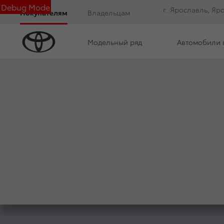
Debug Mode
г. Ярославль, Яр
Покупателям
Владельцам
Модельный ряд
Автомобили 
Обзор
Комплектации
Фото
Описани