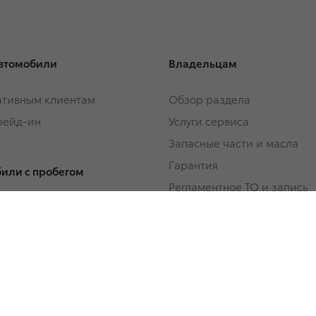
втомобили
Владельцам
тивным клиентам
Обзор раздела
Трейд-ин
Услуги сервиса
Запасные части и масла
Гарантия
или с пробегом
Регламентное ТО и запись
или с пробегом в наличии
Сервисные кампании
Трейд-ин
Сервисные предложения
Руководства
Замена на новый
 покупки
ование