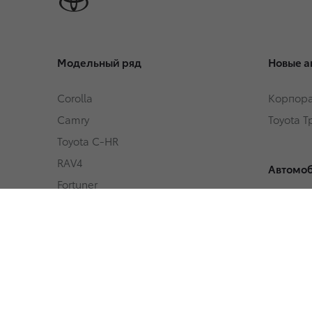
Модельный ряд
Новые а
Corolla
Корпора
Camry
Toyota 
Toyota C-HR
RAV4
Автомоб
Fortuner
Автомоб
Highlander
Toyota 
Land Cruiser Prado
Land Cruiser 300
Hilux
Условия
Alphard
Кредит