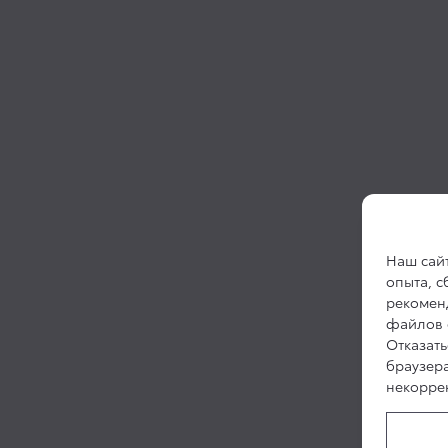
Наш сайт
опыта, 
рекоменд
файлов c
Отказать
браузер
некоррек