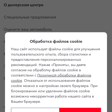
О дилерском центре
Специальные предложения
Оцените ваш автомобиль
Обработка файлов cookie
Консультация по кредиту
Наш сайт использует файлы cookie для улучшения
Консультация по страхованию
пользовательского опыта, сбора статистики и
предоставления персонализированных
рекомендаций. Нажав «Принять», вы даете
Записаться на сервис
согласие на обработку файлов cookie в
соответствии с
Политикой обработки файлов
Служба клиентской поддержки
cookie
. Отказаться от использования файлов
cookie можно в настройках своего браузера. При
блокировании или удалении файлов cookie
возможна некорректная работа нашего сайта в
Вашем браузере.