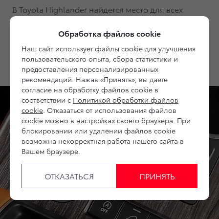
В Toyota Highlander найдется место для всех
членов вашей семьи. Вместительный салон
включает три ряда сидений и семь мест, что
Обработка файлов cookie
делает Toyota Highlander идеальным вариантом
Наш сайт использует файлы cookie для улучшения
для ежедневных поездок и длительных
пользовательского опыта, сбора статистики и
путешествий большой, дружной компанией.
предоставления персонализированных
рекомендаций. Нажав «Принять», вы даете
согласие на обработку файлов cookie в
соответствии с
Политикой обработки файлов
cookie
. Отказаться от использования файлов
cookie можно в настройках своего браузера. При
блокировании или удалении файлов cookie
возможна некорректная работа нашего сайта в
Вашем браузере.
ОТКАЗАТЬСЯ
ПРИНЯТЬ