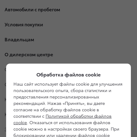
Автомобили с пробегом
Условия покупки
Владельцам
О дилерском центре
Специальные предложения
Обработка файлов cookie
Наш сайт использует файлы cookie для улучшения
Оцените ваш автомобиль
пользовательского опыта, сбора статистики и
предоставления персонализированных
Консультация по кредиту
рекомендаций. Нажав «Принять», вы даете
согласие на обработку файлов cookie в
Консультация по страхованию
соответствии с
Политикой обработки файлов
cookie
. Отказаться от использования файлов
cookie можно в настройках своего браузера. При
Записаться на сервис
блокировании или удалении файлов cookie