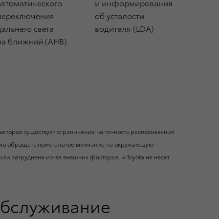
автоматического
и информирования
переключения
об усталости
дальнего света
водителя (LDA)
на ближний (AHB)
акторов существует ограничение на точность распознавания
димо обращать пристальное внимание на окружающую
ли затруднена из-за внешних факторов, и Toyota не несет
обслуживание