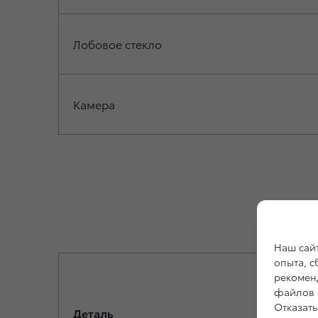
Лобовое стекло
Камера
Наш сайт
опыта, 
рекоменд
файлов c
Отказать
Деталь