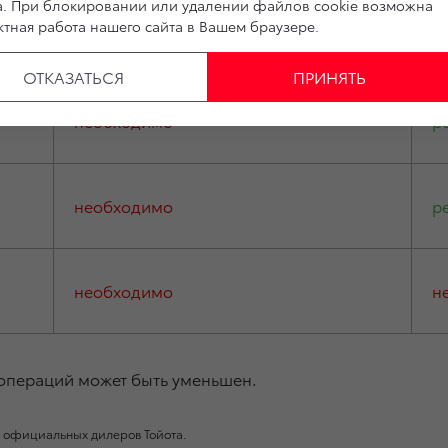
а. При блокировании или удалении файлов cookie возможна
тная работа нашего сайта в Вашем браузере.
Замена/ремонт
С
ОТКАЗАТЬСЯ
ПРИНЯТЬ
необходимо
р
необходимо
р
необходимо
н
 операций может быть уменьшен.
 официальных дилеров Тойота.