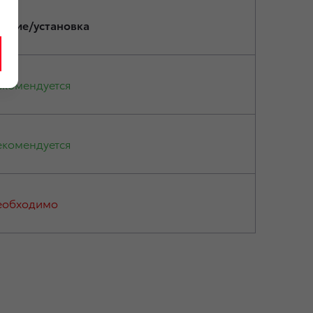
нятие/установка
екомендуется
екомендуется
еобходимо