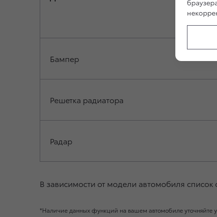
браузер
некоррек
Бампер
Решетка радиатора
Радар
В зависимости от модели автомобиля список
*Наличие данных функций на вашем автомобиле уточняйте у