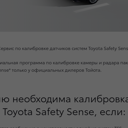
ервис по калибровке датчиков систем Toyota Safety Sen
циальная программа по калибровке камеры и радара пак
Sense* только у официальных дилеров Тойота.
ю необходима калибровка
Toyota Safety Sense, если:
ся сообщение о неисправности одной из систем TSS.