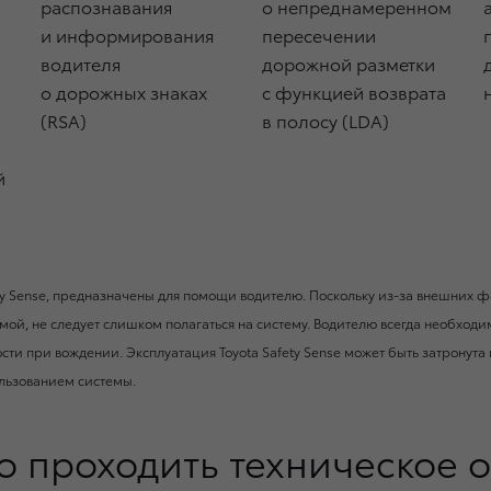
распознавания
о непреднамеренном
и информирования
пересечении
водителя
дорожной разметки
о дорожных знаках
с функцией возврата
(RSA)
в полосу (LDA)
й
ety Sense, предназначены для помощи водителю. Поскольку из-за внешних ф
мой, не следует слишком полагаться на систему. Водителю всегда необхо
и при вождении. Эксплуатация Toyota Safety Sense может быть затронута и
ользованием системы.
о проходить техническое 