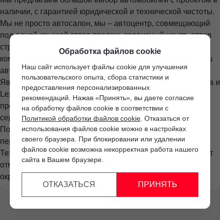
наличии, с гарантией юридической и технической чистоты.
Мы не просто автосалон, мы – автоцентр, совмещающий
под одной крышей отдел продаж, сервисный центр, отдел
страхования и кредитования – позволяющие наиболее
Обработка файлов cookie
комфортно, безопасно и выгодно купить или продать Ваш
Наш сайт использует файлы cookie для улучшения
автомобиль с пробегом.
пользовательского опыта, сбора статистики и
Являясь официальным дилером японских брендов Тоyоtа и
предоставления персонализированных
Lехus, мы готовы предложить своим клиентам
рекомендаций. Нажав «Принять», вы даете согласие
профессионализм, квалификацию и опыт грамотных,
на обработку файлов cookie в соответствии с
сертифицированных специалистов.
Политикой обработки файлов cookie
. Отказаться от
использования файлов cookie можно в настройках
Позвоните нам прямо сейчас и получите выгодное
своего браузера. При блокировании или удалении
персональное предложение!
файлов cookie возможна некорректная работа нашего
Технические особенности автомобиля: Автомобиль имеет
сайта в Вашем браузере.
отметку о ДТП. У автомобиля есть несколько вторично
окрашенных элементов.
ОТКАЗАТЬСЯ
ПРИНЯТЬ