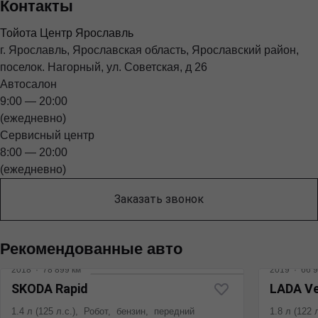
Контакты
Тойота Центр Ярославль
г. Ярославль, Ярославская область, Ярославский район,
поселок. Нагорный, ул. Советская, д 26
Автосалон
9:00 — 20:00
(ежедневно)
Сервисный центр
8:00 — 20:00
(ежедневно)
Заказать звонок
Рекомендованные авто
2018
·
78 899 км
2019
·
66 9
SKODA Rapid
LADA V
1.4 л (125 л.с.), Робот, бензин, передний
1.8 л (122