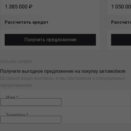
1 385 000 ₽
1 050 0
Рассчитать кредит
Рассчит
Получить предложение
ОНЛАЙН-ЗАЯВКА
Получите выгодное предложение на покупку автомобиля
Оставьте ваши контакты, и мы расскажем о специальных
предложениях
Имя
*
Телефон
*