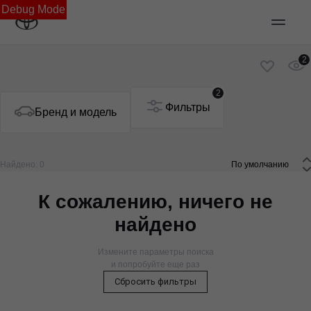
Debug Mode
2
2
Фильтры
Бренд и модель
Найдено: 0
 По умолчанию 
К сожалению, ничего не
найдено
Измените параметры поиска
и попробуйте еще раз
Сбросить фильтры