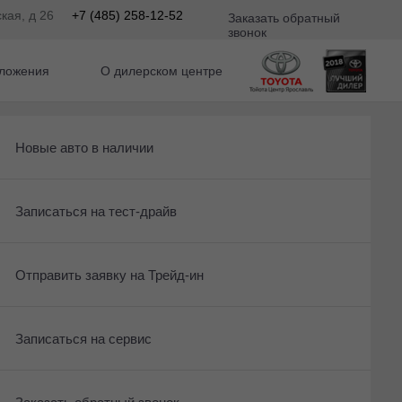
кая, д 26
+7 (485) 258-12-52
Заказать обратный
звонок
ложения
О дилерском центре
Получить консультацию по кредиту
Рассчитать кредит
Новые авто в наличии
Отправить заявку на Трейд-ин
Записаться на сервис
Записаться на тест-драйв
 По умолчанию 
Записаться на сервис
Отправить заявку на Трейд-ин
Отправить заявку на Трейд-ин
Заказать обратный звонок
Заказать обратный звонок
Записаться на сервис