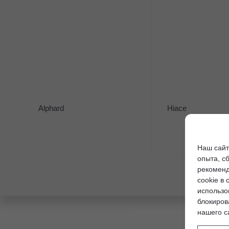
Alphard
Hiace
Наш сайт
опыта, с
рекоменд
cookie в 
использо
блокиров
нашего с