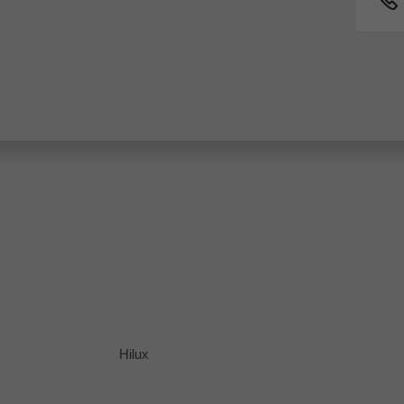
ний
Fortuner
 вас по модельному ряду
Hilux