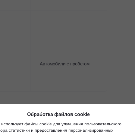
Нужна помощь с выбором а
Оставьте свои контакты и наш менеджер проконсу
Имя
*
Телефон
*
Автомобили с пробегом
* - поля, отмеченные звездочкой, обязательны к заполн
Я согласен (-на) получать
рекламно-информационные расс
Согласен на
обработку персональных данных
и c
политикой
Жду звонка
Обработка файлов cookie
 использует файлы cookie для улучшения пользовательского
бора статистики и предоставления персонализированных