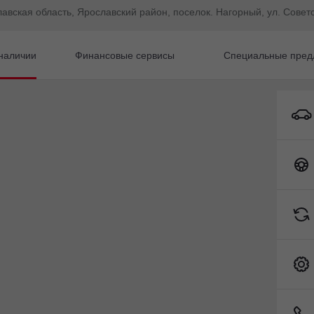
лавская область, Ярославский район, поселок. Нагорный, ул. Советс
наличии
Финансовые сервисы
Специальные пред
автомобиль с пробего
Toyota C-HR
80 828 км
gan CS95
26 л.с.), АКПП, бензин, полный
0 000 ₽