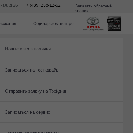
кая, д 26
+7 (485) 258-12-52
Заказать обратный
звонок
ложения
О дилерском центре
Получить консультацию по кредиту
Рассчитать кредит
Новые авто в наличии
м
Отправить заявку на Трейд-ин
Записаться на сервис
Записаться на тест-драйв
38
По умолчанию
Записаться на сервис
Отправить заявку на Трейд-ин
Отправить заявку на Трейд-ин
Заказать обратный звонок
Заказать обратный звонок
Записаться на сервис