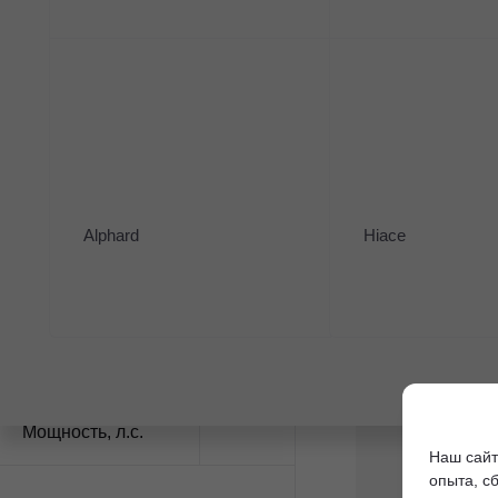
Модель
Changan CS95
1
Цвет
Alphard
Hiace
Коробка
Тип топлива
Мощность
, л.с.
Наш сайт
опыта, с