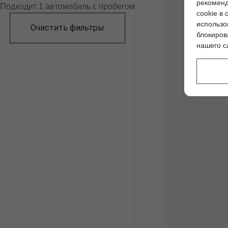
рекоменд
Подходит 1 автомобиль с пробегом
cookie в 
использо
Очистить фильтры
блокиров
нашего с