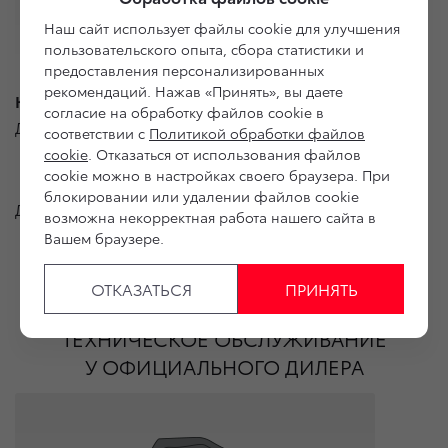
Наш сайт использует файлы cookie для улучшения
пользовательского опыта, сбора статистики и
предоставления персонализированных
рекомендаций. Нажав «Принять», вы даете
Круглосуточное обслуживание
согласие на обработку файлов cookie в
Доступность сервиса 24 часа.
соответствии с
Политикой обработки файлов
cookie
. Отказаться от использования файлов
cookie можно в настройках своего браузера. При
блокировании или удалении файлов cookie
Доступность сервисов уточняйте у
дилеров
возможна некорректная работа нашего сайта в
Вашем браузере.
ОТКАЗАТЬСЯ
ПРИНЯТЬ
ПОЧЕМУ ВАЖНО ПРОХОДИТЬ
ТЕХНИЧЕСКОЕ ОБСЛУЖИВАНИЕ
У ОФИЦИАЛЬНОГО ДИЛЕРА