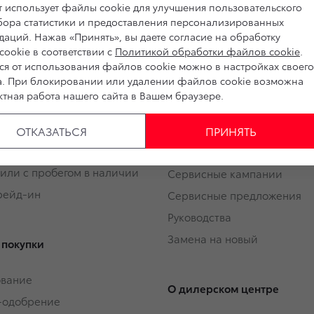
 использует файлы cookie для улучшения пользовательского
сбора статистики и предоставления персонализированных
втомобили
Владельцам
аций. Нажав «Принять», вы даете согласие на обработку
ookie в соответствии с
Политикой обработки файлов cookie
.
тивным клиентам
Обзор раздела
ся от использования файлов cookie можно в настройках своего
а. При блокировании или удалении файлов cookie возможна
Трейд-ин
Услуги сервиса
тная работа нашего сайта в Вашем браузере.
Запасные части и масла
Гарантия
ОТКАЗАТЬСЯ
ПРИНЯТЬ
или с пробегом
Регламентное ТО и запись
или с пробегом в наличии
Сервисные кампании
Трейд-ин
Сервисные предложения
Руководства
Замена на новый
 покупки
ование
О дилерском центре
-одобрение