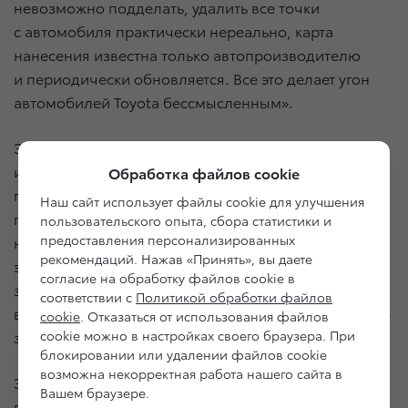
невозможно подделать, удалить все точки
с автомобиля практически нереально, карта
нанесения известна только автопроизводителю
и периодически обновляется. Все это делает угон
автомобилей Toyota бессмысленным».
Эффективность внедрения противоугонных
идентификаторов подтверждается мировой
Обработка файлов cookie
практикой. Так, в Южно-Африканской Республике
Наш сайт использует файлы cookie для улучшения
подобная маркировка была внедрена
пользовательского опыта, сбора статистики и
предоставления персонализированных
на автомобилях Toyota в 2008 году. Доказав свою
рекомендаций. Нажав «Принять», вы даете
эффективность, в 2012 году она была
согласие на обработку файлов cookie в
законодательно распространена на автомобили
соответствии с
Политикой обработки файлов
всех марок, в результате количество угонов в стране
cookie
. Отказаться от использования файлов
cookie можно в настройках своего браузера. При
за год снизилось на 80%.
блокировании или удалении файлов cookie
возможна некорректная работа нашего сайта в
Значимость уникального идентификатора также
Вашем браузере.
признается российскими страховыми компаниями,