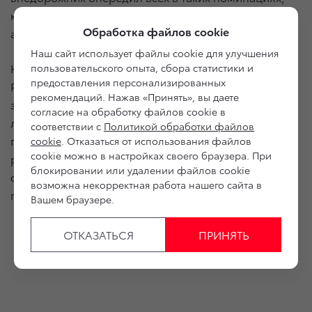
как «надежность и безопасность автомобиля»,
Обработка файлов cookie
а также «качество сборки».
Наш сайт использует файлы cookie для улучшения
Неудивительно, что именно владельцы Land Cruiser
пользовательского опыта, сбора статистики и
предоставления персонализированных
Prado чаще других рекомендуют свой автомобиль
рекомендаций. Нажав «Принять», вы даете
знакомым (1-е место в «Индексе потребительской
согласие на обработку файлов cookie в
лояльности» (NPS)), а ошеломительные 83,3%
соответствии с
Политикой обработки файлов
покупателей Land Cruiser Prado готовы
cookie
. Отказаться от использования файлов
cookie можно в настройках своего браузера. При
рассматривать модели Toyota в качестве
блокировании или удалении файлов cookie
следующего автомобиля (1-е место в «Индексе
возможна некорректная работа нашего сайта в
повторной покупки»).
Вашем браузере.
ОТКАЗАТЬСЯ
ПРИНЯТЬ