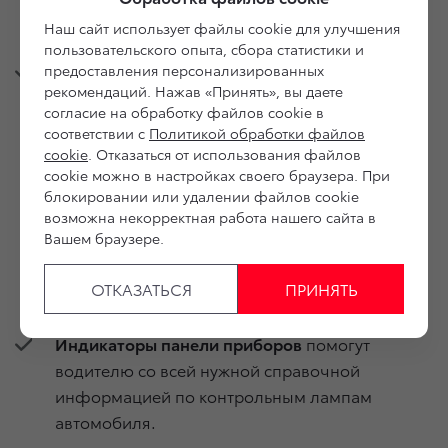
с возможностью отбора по неделям,
Наш сайт использует файлы cookie для улучшения
месяцам и годам.
пользовательского опыта, сбора статистики и
Техническое обслуживание
позволит
предоставления персонализированных
рекомендаций. Нажав «Принять», вы даете
клиенту узнать пробег до следующего ТО,
согласие на обработку файлов cookie в
а также записаться на обслуживание
соответствии с
Политикой обработки файлов
к своему или любому дилеру марки
cookie
. Отказаться от использования файлов
поблизости через форму обратной связи
cookie можно в настройках своего браузера. При
блокировании или удалении файлов cookie
с дилером. «Журнал обслуживания»
возможна некорректная работа нашего сайта в
фиксирует все сервисные операции
Вашем браузере.
и в любой момент покажет полную
историю обслуживания у официального
ОТКАЗАТЬСЯ
ПРИНЯТЬ
дилера.
Индикаторы панели приборов
помогут
водителю со всей нужной справочной
информацией по контрольным лампам
автомобиля.