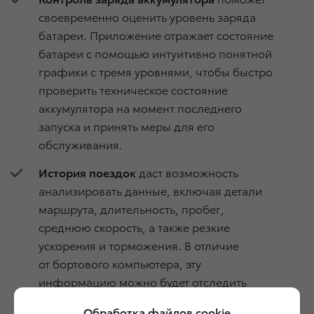
своевременно оценить уровень заряда
батареи. Приложение отражает состояние
батареи с помощью интуитивно понятной
графики с тремя уровнями, чтобы быстро
проверить техническое состояние
аккумулятора на момент последнего
запуска и принять меры для его
обслуживания.
История поездок
даст возможность
анализировать данные, включая детали
маршрута, длительность, пробег,
среднюю скорость, а также резкие
ускорения и торможения. В отличие
от бортового компьютера, эту
информацию можно будет отследить
по каждой конкретной поездке
Обработка файлов cookie