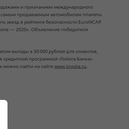
продажами и признанием международного
тала самым продаваемым автомобилем планеты.
ь звезд в рейтинге безопасности EuroNCAP,
ропе — 2020». Объявление победителя
четом выгоды в 50 000 рублей для клиентов,
ся кредитной программой «Тойота Банка»
х можно найти на сайте
www.toyota.ru
.