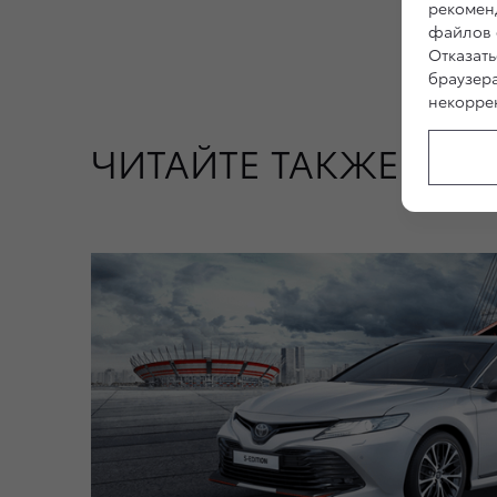
рекоменд
файлов c
Отказать
браузер
некоррек
ЧИТАЙТЕ ТАКЖЕ