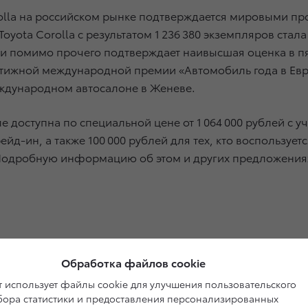
rolla на российском рынке подтверждается мировыми 
 Toyota Corolla с результатом 1 236 380 экземпляров с
 помимо прочего подтверждает наивысшая оценка в пят
стижной международной премии «Автомобиль года в Ев
еждународном автосалоне в Женеве.
е доступна по специальной цене от 1 064 000 рублей с у
д-ин, а также 100 000 рублей для тех, кто воспользует
 Подробную информацию об этом и других предложения
Обработка файлов cookie
 использует файлы cookie для улучшения пользовательского
сбора статистики и предоставления персонализированных