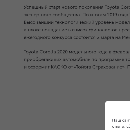
Успешный старт нового поколения Toyota Co
экспертного сообщества. По итогам 2019 года
Высочайший технологический уровень модели
а также попадание в список финалистов пре
ежегодного конкурса состоится 2 марта на М
Toyota Corolla 2020 модельного года в феврал
приобретающих автомобиль по программе трей
и оформит КАСКО от «Тойота Страхование».
Наш сайт
опыта, 