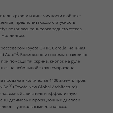
бители яркости и динамичности в облике
клиентов, предпочитающих статусность
ety» появилась тонировка заднего стекла
м молдингом.
россовером Toyota C-HR, Corolla, начиная
(c)
id Auto
. Возможности системы позволяют
при помощи тачскрина, кнопок на руле
каться на небольшой экран смартфона.
ла продана в количестве 4408 экземпляров.
(c)
TNGA
(Toyota New Global Architecture).
же надежный двигатель и эффективную
, а 10-дюймовый проекционный дисплей
являются уникальными для класса.