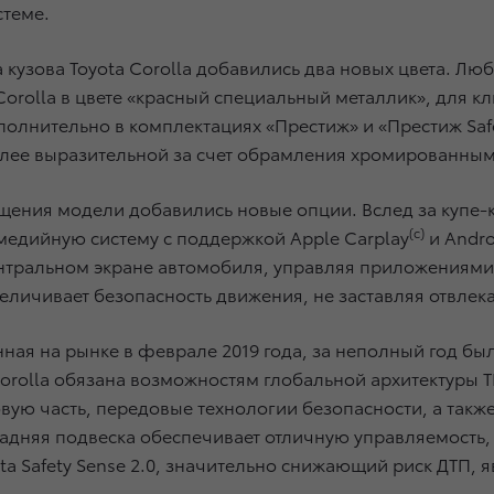
стеме.
 кузова Toyota Corolla добавились два новых цвета. Лю
Corolla в цвете «красный специальный металлик», для 
полнительно в комплектациях «Престиж» и «Престиж Saf
более выразительной за счет обрамления хромированны
щения модели добавились новые опции. Вслед за купе-к
(c)
медийную систему с поддержкой Apple Carplay
и Andro
тральном экране автомобиля, управляя приложениями 
величивает безопасность движения, не заставляя отвле
нная на рынке в феврале 2019 года, за неполный год бы
Corolla обязана возможностям глобальной архитектуры 
ую часть, передовые технологии безопасности, а так
адняя подвеска обеспечивает отличную управляемость
ta Safety Sense 2.0, значительно снижающий риск ДТП, 