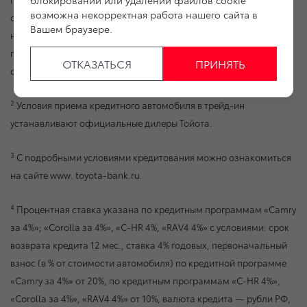
блокировании или удалении файлов cookie
возможна некорректная работа нашего сайта в
от выбранной потребителем кредитной программы и стоимости
Вашем браузере.
нового автомобиля и могут увеличиться при смене. Условия
приема кредитного автомобиля в трейд-ин устанавливает
ОТКАЗАТЬСЯ
ПРИНЯТЬ
официальный дилерский центр.
2
Условия приема кредитного автомобиля в трейд-ин
устанавливают официальные дилеры Тойота.
3
С подробными условиями кредитования можно ознакомиться
на сайте www. toyota-bank.ru.
4
Процентная ставка указана по кредитным программам «Camry
за 4%»; «Corolla за 4%», «C-HR 4%, «RAV4 4%» с условиями: срок
возврата кредита 12 мес., ставка 4% годовых, первоначальный
взнос (в % от стоимости автомобиля) по кредитной программе
«Camry за 4%» от 20%, по кредитным программам «C-HR 4%»,
«Corolla за 4%», «RAV4 4%» от 10%, валюта кредита — рубли РФ,