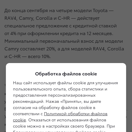
До конца сентября на четыре модели Toyota —
RAV4, Camry, Corolla и C-HR — действует
специальное предложение с кредитной ставкой
от 4% при оформлении кредита на 12 месяцев.
Минимальный первоначальный взнос для модели
Camry составляет 20%, а для моделей RAV4, Corolla
и C-HR — всего 10%.
Обработка файлов cookie
Наш сайт использует файлы cookie для улучшения
1
«Легкий обмен» — процесс смены кредитного автомобиля,
пользовательского опыта, сбора статистики и
который не является кредитной программой или платной
предоставления персонализированных
рекомендаций. Нажав «Принять», вы даете
услугой и включает покупку новой Toyota с кредитом АО «Тойота
согласие на обработку файлов cookie в
Банк» с условием погашения кредита за сдаваемый автомобиль.
соответствии с
Политикой обработки файлов
Условия погашения определяются банком-кредитором. Условия
cookie
. Отказаться от использования файлов
кредитования на новую Toyota, в том числе срок, ставка
cookie можно в настройках своего браузера. При
процентов, ежемесячный платеж и иные расходы, зависят