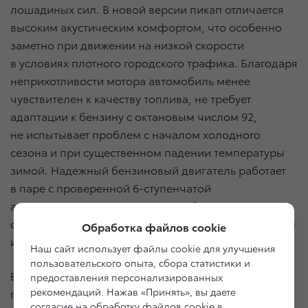
лошадиных сил. В новой версии пикап отличается
высоким акустическим комфортом, что особенно
заметно при движении на низкой скорости
в условиях плотного городского трафика. Благодаря
неприхотливости мотора автомобиль менее
чувствителен к качеству топлива, не требует
адаптации к бензину с октановым числом 92,
не испытывает проблем с началом холодного
сезона и при существенном падении температуры
зимой. Надежный бензиновый двигатель работает
в паре с проверенной 6-ступенчатой
автоматической трансмиссией, обеспечивающей
оптимальную передачу крутящего момента колесам
Обработка файлов cookie
и комфорт водителя.
Наш сайт использует файлы cookie для улучшения
пользовательского опыта, сбора статистики и
Внешне новую версию пикапа можно отличить
предоставления персонализированных
рекомендаций. Нажав «Принять», вы даете
по двухцветным легкосплавным колесным дискам
согласие на обработку файлов cookie в